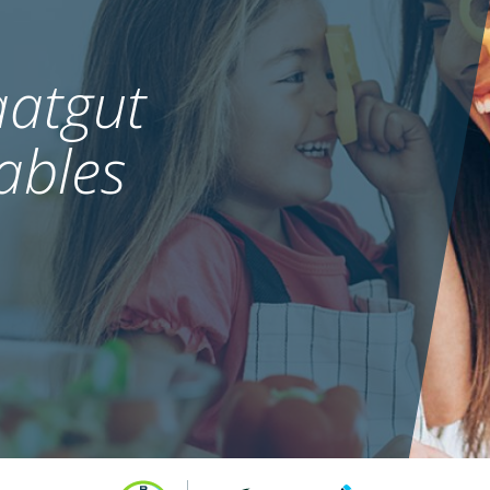
atgut
ables