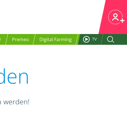
r
Premeo
Digital Farming
TV
nden
en werden!