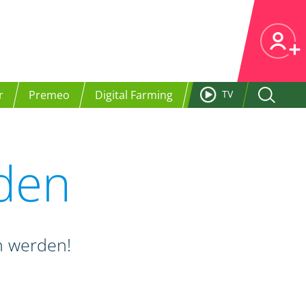
r
Premeo
Digital Farming
TV
nden
en werden!