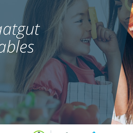
atgut
ables