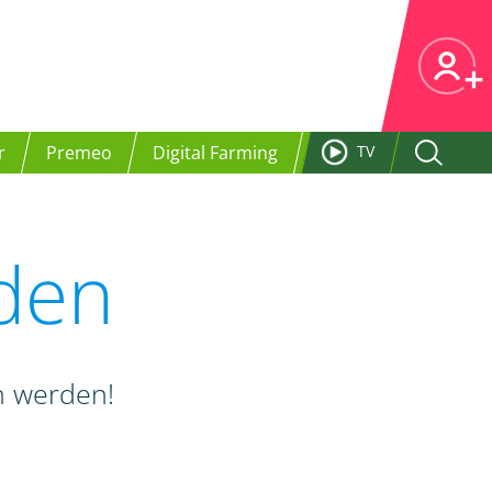
r
Premeo
Digital Farming
TV
nden
en werden!