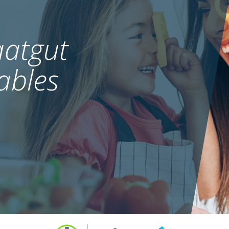
atgut
ables