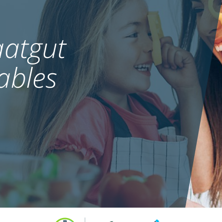
atgut
ables