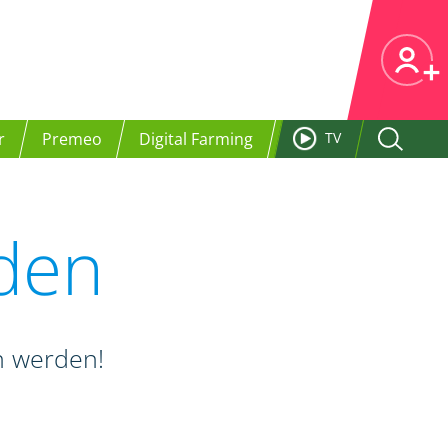
r
Premeo
Digital Farming
TV
nden
en werden!