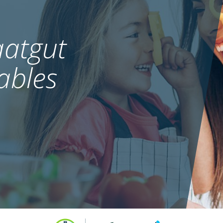
atgut
ables