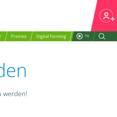
r
Premeo
Digital Farming
TV
nden
en werden!