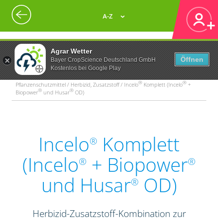
A-Z
Agrar Wetter
Öffnen
Bayer CropScience Deutschland GmbH
Kostenlos bei Google Play
®
®
Pflanzenschutzmittel / Herbizid, Zusatzstoff / Incelo
Komplett (Incelo
+
®
®
Biopower
und Husar
OD)
Incelo
Komplett
®
(Incelo
+ Biopower
®
®
und Husar
OD)
®
Herbizid-Zusatzstoff-Kombination zur