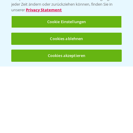
jeder Zeit ändern oder zurückziehen können, finden Sie in
unserer
Privacy Statement
Cookie Einstellungen
Cookies ablehnen
Welches Frühjahrsherbizid im Weizen
1:41
einsetzen?
Cookies akzeptieren
12.03.2025
Öffnen
Bis zu 4 Produkte vergleichen:
(noch 4)
Standortreport Raden - Sichere Unkraut
6:44
und Ungraskontrolle im System