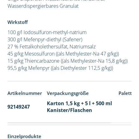
Wasserdispergierbares Granulat
Wirkstoff
100 g/l Iodosulfuron-methyl-natrium
300 g/l Mefenpyr-diethyl (Safener)
27 % Fettalkoholethersulfat, Natriumsalz
45 g/kg Mesosulfuron ((als Methylester-Na 47 g/kg))
15 g/kg Thiencarbazone ((als Methylester-Na 15,8 g/kg))
95,5 g/kg Mefenpyr ((als Diethylester 112,5 g/kg))
Artikelnummer
Verpackungsgröße
Paletten
Karton 1,5 kg + 5 l + 500 ml
92149247
60
Kanister/Flaschen
Einzelprodukte