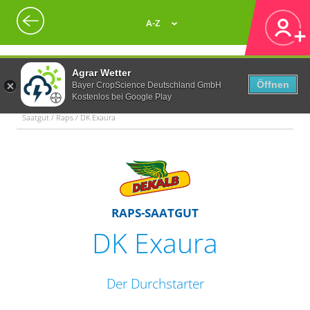
A-Z
Agrar Wetter
Öffnen
Bayer CropScience Deutschland GmbH
Kostenlos bei Google Play
Saatgut / Raps / DK Exaura
RAPS-SAATGUT
DK Exaura
Der Durchstarter