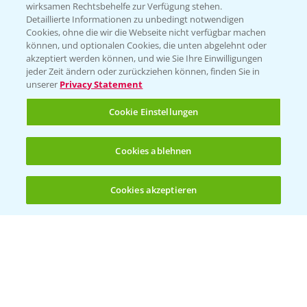
wirksamen Rechtsbehelfe zur Verfügung stehen.
App Übersicht
Detaillierte Informationen zu unbedingt notwendigen
Cookies, ohne die wir die Webseite nicht verfügbar machen
können, und optionalen Cookies, die unten abgelehnt oder
akzeptiert werden können, und wie Sie Ihre Einwilligungen
jeder Zeit ändern oder zurückziehen können, finden Sie in
unserer
Privacy Statement
Cookie Einstellungen
Bayer Links
Cookies ablehnen
Bayer Global
Cookies akzeptieren
Öffnen
Bayer CropScience World
Bis zu 4 Produkte vergleichen:
(noch 4)
Bayer Karriere
Bayer CropScience Austria
Bayer CropScience Schweiz
Presse
Vegetables Deutschland