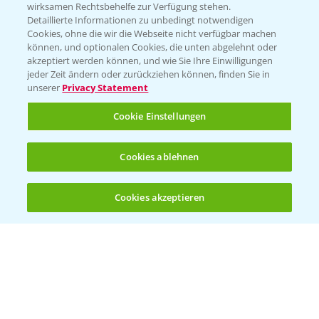
wirksamen Rechtsbehelfe zur Verfügung stehen.
App Übersicht
Detaillierte Informationen zu unbedingt notwendigen
Cookies, ohne die wir die Webseite nicht verfügbar machen
können, und optionalen Cookies, die unten abgelehnt oder
akzeptiert werden können, und wie Sie Ihre Einwilligungen
jeder Zeit ändern oder zurückziehen können, finden Sie in
unserer
Privacy Statement
Cookie Einstellungen
Bayer Links
Cookies ablehnen
Bayer Global
Cookies akzeptieren
Öffnen
Bayer CropScience World
Bis zu 4 Produkte vergleichen:
(noch 4)
Bayer Karriere
Bayer CropScience Austria
Bayer CropScience Schweiz
Presse
Vegetables Deutschland