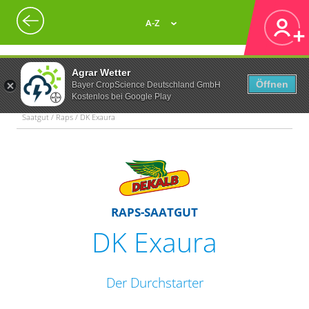
A-Z
Agrar Wetter
Öffnen
Bayer CropScience Deutschland GmbH
Kostenlos bei Google Play
Saatgut / Raps / DK Exaura
RAPS-SAATGUT
DK Exaura
Der Durchstarter