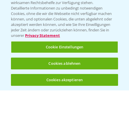
wirksamen Rechtsbehelfe zur Verfügung stehen.
App Übersicht
Detaillierte Informationen zu unbedingt notwendigen
Cookies, ohne die wir die Webseite nicht verfügbar machen
können, und optionalen Cookies, die unten abgelehnt oder
akzeptiert werden können, und wie Sie Ihre Einwilligungen
jeder Zeit ändern oder zurückziehen können, finden Sie in
unserer
Privacy Statement
Cookie Einstellungen
Bayer Links
Cookies ablehnen
Bayer Global
Cookies akzeptieren
Öffnen
Bayer CropScience World
Bis zu 4 Produkte vergleichen:
(noch 4)
Bayer Karriere
Bayer CropScience Austria
Bayer CropScience Schweiz
Presse
Vegetables Deutschland