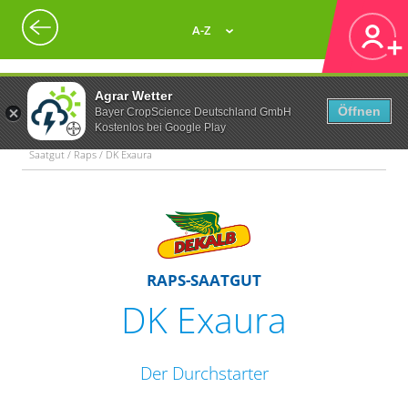
A-Z
Agrar Wetter
Öffnen
Bayer CropScience Deutschland GmbH
Kostenlos bei Google Play
Saatgut / Raps / DK Exaura
RAPS-SAATGUT
DK Exaura
Der Durchstarter