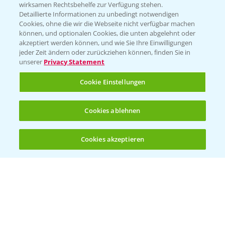
wirksamen Rechtsbehelfe zur Verfügung stehen.
App Übersicht
Detaillierte Informationen zu unbedingt notwendigen
Cookies, ohne die wir die Webseite nicht verfügbar machen
können, und optionalen Cookies, die unten abgelehnt oder
akzeptiert werden können, und wie Sie Ihre Einwilligungen
jeder Zeit ändern oder zurückziehen können, finden Sie in
unserer
Privacy Statement
Cookie Einstellungen
Bayer Links
Cookies ablehnen
Bayer Global
Cookies akzeptieren
Öffnen
Bayer CropScience World
Bis zu 4 Produkte vergleichen:
(noch 4)
Bayer Karriere
Bayer CropScience Austria
Bayer CropScience Schweiz
Presse
Vegetables Deutschland