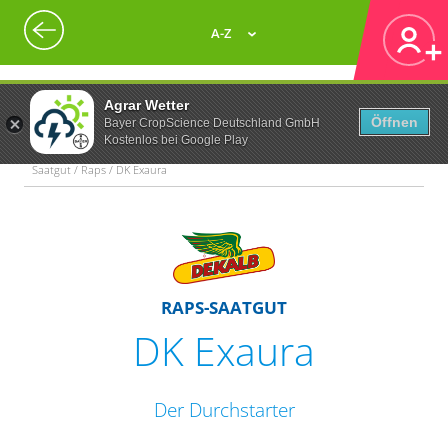
A-Z
Agrar Wetter
Öffnen
Bayer CropScience Deutschland GmbH
Kostenlos bei Google Play
Saatgut / Raps / DK Exaura
RAPS-SAATGUT
DK Exaura
Der Durchstarter