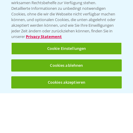
wirksamen Rechtsbehelfe zur Verfügung stehen.
App Übersicht
Detaillierte Informationen zu unbedingt notwendigen
Cookies, ohne die wir die Webseite nicht verfügbar machen
können, und optionalen Cookies, die unten abgelehnt oder
akzeptiert werden können, und wie Sie Ihre Einwilligungen
jeder Zeit ändern oder zurückziehen können, finden Sie in
unserer
Privacy Statement
Cookie Einstellungen
Bayer Links
Cookies ablehnen
Bayer Global
Cookies akzeptieren
Öffnen
Bayer CropScience World
Bis zu 4 Produkte vergleichen:
(noch 4)
Bayer Karriere
Bayer CropScience Austria
Bayer CropScience Schweiz
Presse
Vegetables Deutschland