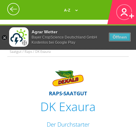
A-Z
Agrar Wetter
Öffnen
Bayer CropScience Deutschland GmbH
Kostenlos bei Google Play
Saatgut / Raps / DK Exaura
RAPS-SAATGUT
DK Exaura
Der Durchstarter