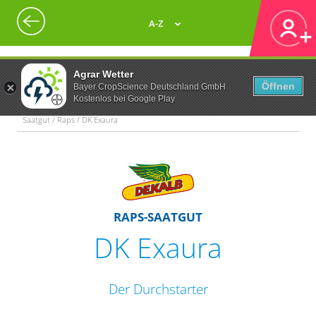
A-Z
Agrar Wetter
Öffnen
Bayer CropScience Deutschland GmbH
Kostenlos bei Google Play
Saatgut / Raps / DK Exaura
RAPS-SAATGUT
DK Exaura
Der Durchstarter