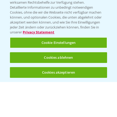
wirksamen Rechtsbehelfe zur Verfügung stehen.
App Übersicht
Detaillierte Informationen zu unbedingt notwendigen
Cookies, ohne die wir die Webseite nicht verfügbar machen
können, und optionalen Cookies, die unten abgelehnt oder
akzeptiert werden können, und wie Sie Ihre Einwilligungen
jeder Zeit ändern oder zurückziehen können, finden Sie in
unserer
Privacy Statement
Cookie Einstellungen
Bayer Links
Cookies ablehnen
Bayer Global
Cookies akzeptieren
Öffnen
Bayer CropScience World
Bis zu 4 Produkte vergleichen:
(noch 4)
Bayer Karriere
Bayer CropScience Austria
Bayer CropScience Schweiz
Presse
Vegetables Deutschland