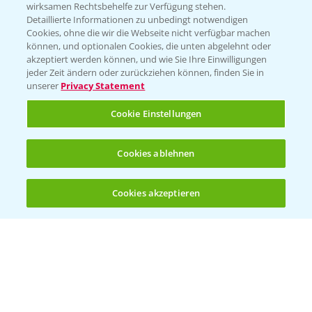
wirksamen Rechtsbehelfe zur Verfügung stehen.
App Übersicht
Detaillierte Informationen zu unbedingt notwendigen
Cookies, ohne die wir die Webseite nicht verfügbar machen
können, und optionalen Cookies, die unten abgelehnt oder
akzeptiert werden können, und wie Sie Ihre Einwilligungen
jeder Zeit ändern oder zurückziehen können, finden Sie in
unserer
Privacy Statement
Cookie Einstellungen
Bayer Links
Cookies ablehnen
Bayer Global
Cookies akzeptieren
Öffnen
Bayer CropScience World
Bis zu 4 Produkte vergleichen:
(noch 4)
Bayer Karriere
Bayer CropScience Austria
Bayer CropScience Schweiz
Presse
Vegetables Deutschland