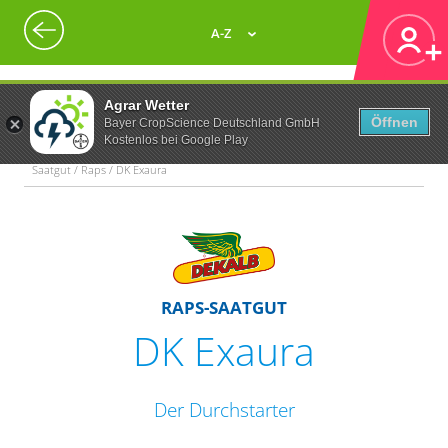
A-Z
Agrar Wetter
Öffnen
Bayer CropScience Deutschland GmbH
Kostenlos bei Google Play
Saatgut / Raps / DK Exaura
RAPS-SAATGUT
DK Exaura
Der Durchstarter