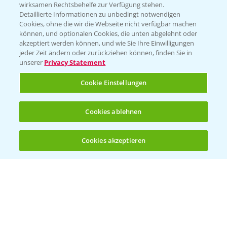
wirksamen Rechtsbehelfe zur Verfügung stehen.
App Übersicht
Detaillierte Informationen zu unbedingt notwendigen
Cookies, ohne die wir die Webseite nicht verfügbar machen
können, und optionalen Cookies, die unten abgelehnt oder
akzeptiert werden können, und wie Sie Ihre Einwilligungen
jeder Zeit ändern oder zurückziehen können, finden Sie in
unserer
Privacy Statement
Cookie Einstellungen
Bayer Links
Cookies ablehnen
Bayer Global
Cookies akzeptieren
Öffnen
Bayer CropScience World
Bis zu 4 Produkte vergleichen:
(noch 4)
Bayer Karriere
Bayer CropScience Austria
Bayer CropScience Schweiz
Presse
Vegetables Deutschland