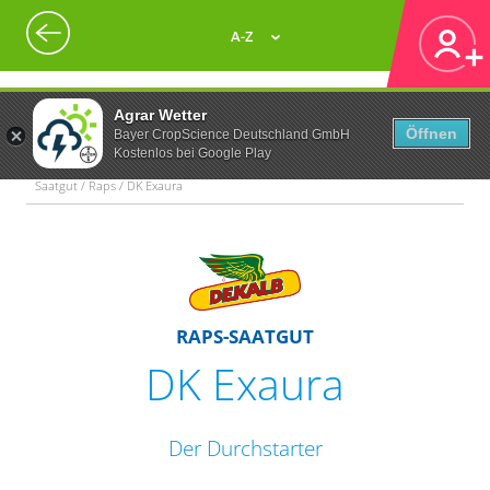
A-Z
Agrar Wetter
Öffnen
Bayer CropScience Deutschland GmbH
Kostenlos bei Google Play
Saatgut / Raps / DK Exaura
RAPS-SAATGUT
DK Exaura
Der Durchstarter