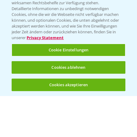
wirksamen Rechtsbehelfe zur Verfügung stehen.
App Übersicht
Detaillierte Informationen zu unbedingt notwendigen
Cookies, ohne die wir die Webseite nicht verfügbar machen
können, und optionalen Cookies, die unten abgelehnt oder
akzeptiert werden können, und wie Sie Ihre Einwilligungen
jeder Zeit ändern oder zurückziehen können, finden Sie in
unserer
Privacy Statement
Cookie Einstellungen
Bayer Links
Cookies ablehnen
Bayer Global
Cookies akzeptieren
Öffnen
Bayer CropScience World
Bis zu 4 Produkte vergleichen:
(noch 4)
Bayer Karriere
Bayer CropScience Austria
Bayer CropScience Schweiz
Presse
Vegetables Deutschland