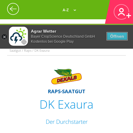
A-Z
Agrar Wetter
Öffnen
Bayer CropScience Deutschland GmbH
Kostenlos bei Google Play
Saatgut / Raps / DK Exaura
RAPS-SAATGUT
DK Exaura
Der Durchstarter