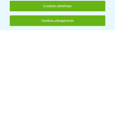
Cookies ablehnen
Bayer Global
Cookies akzeptieren
Öffnen
Bayer CropScience World
Bis zu 4 Produkte vergleichen:
(noch 4)
Bayer Karriere
Bayer CropScience Austria
Bayer CropScience Schweiz
Presse
Vegetables Deutschland
Infos
LINKS
Apps
Wetter Aktuell