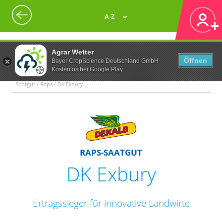
A-Z
Agrar Wetter
Öffnen
Bayer CropScience Deutschland GmbH
Kostenlos bei Google Play
Saatgut / Raps / DK Exbury
RAPS-SAATGUT
DK Exbury
Ertragssieger für innovative Landwirte