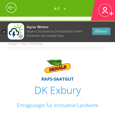
A-Z
Agrar Wetter
Öffnen
Bayer CropScience Deutschland GmbH
Kostenlos bei Google Play
Saatgut / Raps / DK Exbury
RAPS-SAATGUT
DK Exbury
Ertragssieger für innovative Landwirte