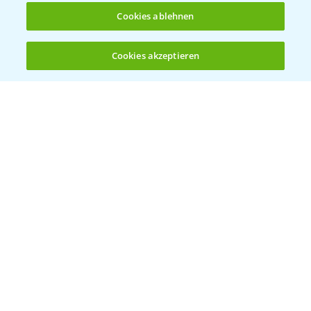
Cookies ablehnen
Bayer Global
Cookies akzeptieren
Öffnen
Bayer CropScience World
Bis zu 4 Produkte vergleichen:
(noch 4)
Bayer Karriere
Bayer CropScience Austria
Bayer CropScience Schweiz
Presse
Vegetables Deutschland
Infos
LINKS
Apps
Wetter Aktuell