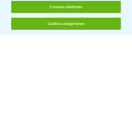
Cookies ablehnen
Bayer Global
Cookies akzeptieren
Öffnen
Bayer CropScience World
Bis zu 4 Produkte vergleichen:
(noch 4)
Bayer Karriere
Bayer CropScience Austria
Bayer CropScience Schweiz
Presse
Vegetables Deutschland
Infos
LINKS
Apps
Wetter Aktuell