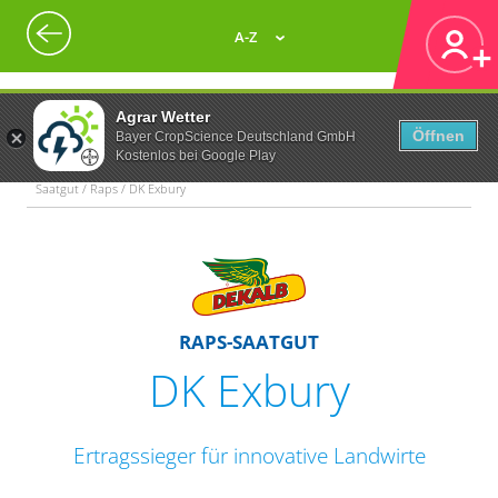
A-Z
Agrar Wetter
Öffnen
Bayer CropScience Deutschland GmbH
Kostenlos bei Google Play
Saatgut / Raps / DK Exbury
RAPS-SAATGUT
DK Exbury
Ertragssieger für innovative Landwirte