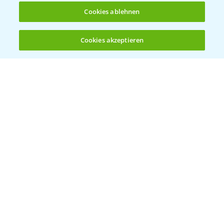
Cookies ablehnen
Bayer Global
Cookies akzeptieren
Öffnen
Bayer CropScience World
Bis zu 4 Produkte vergleichen:
(noch 4)
Bayer Karriere
Bayer CropScience Austria
Bayer CropScience Schweiz
Presse
Vegetables Deutschland
Infos
LINKS
Apps
Wetter Aktuell