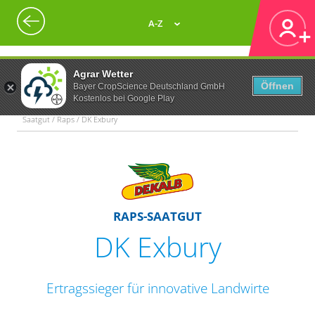
A-Z
Agrar Wetter
Öffnen
Bayer CropScience Deutschland GmbH
Kostenlos bei Google Play
Saatgut / Raps / DK Exbury
RAPS-SAATGUT
DK Exbury
Ertragssieger für innovative Landwirte