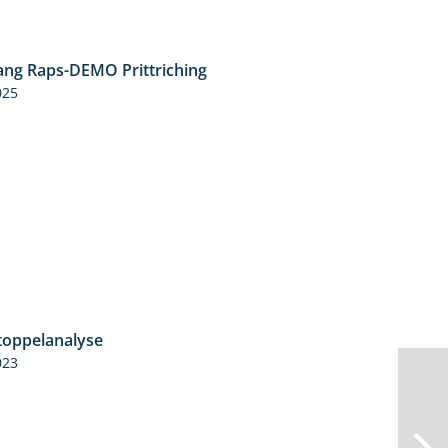
ng Raps-DEMO Prittriching
5:34
025
toppelanalyse
3:56
023