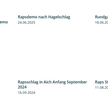
Rapsdemo nach Hagelschlag
Rundga
6:03
7:17
demo
24.06.2025
18.06.2
S
Rapsschlag in Aich Anfang September
Raps S
3:45
1:50
2024
11.08.2
16.09.2024