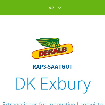
A-Z
RAPS-SAATGUT
DK Exbury
Ertragssieger für innovative Landwirte