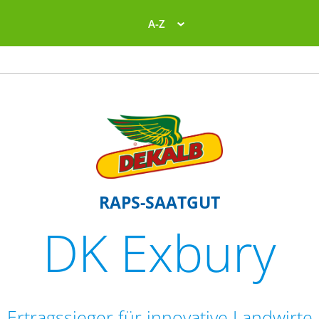
A-Z
RAPS-SAATGUT
DK Exbury
Ertragssieger für innovative Landwirte