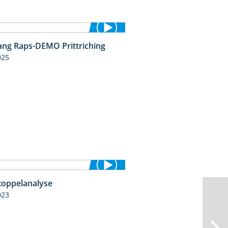
ng Raps-DEMO Prittriching
5:34
025
toppelanalyse
3:56
023