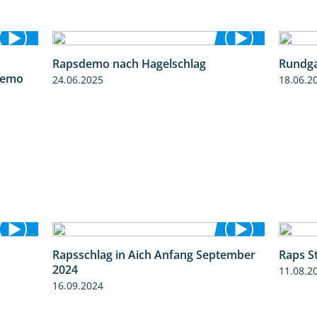
Rapsdemo nach Hagelschlag
Rundga
6:03
7:17
demo
24.06.2025
18.06.2
S
Rapsschlag in Aich Anfang September
Raps S
3:45
1:50
2024
11.08.2
16.09.2024