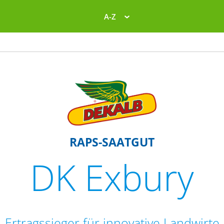
A-Z
RAPS-SAATGUT
DK Exbury
Ertragssieger für innovative Landwirte