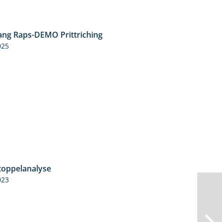
ng Raps-DEMO Prittriching
5:34
025
toppelanalyse
3:56
023