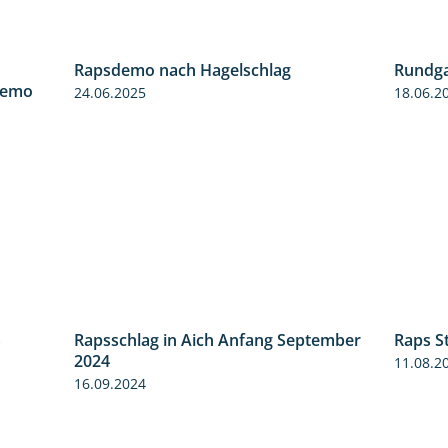
Rapsdemo nach Hagelschlag
Rundga
6:03
7:17
demo
24.06.2025
18.06.2
S
Rapsschlag in Aich Anfang September
Raps S
3:45
1:50
2024
11.08.2
16.09.2024