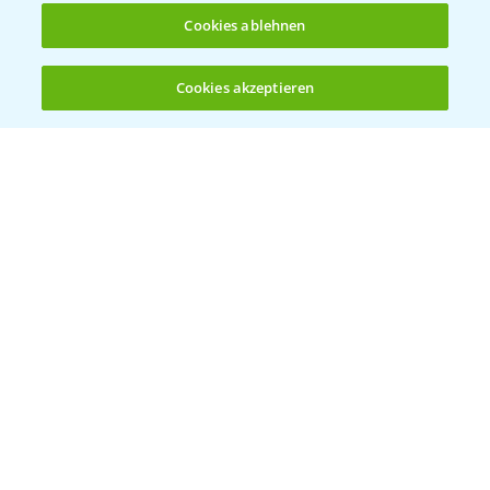
Cookies ablehnen
Bayer Global
Cookies akzeptieren
Öffnen
Bayer CropScience World
Bis zu 4 Produkte vergleichen:
(noch 4)
Bayer Karriere
Bayer CropScience Austria
Bayer CropScience Schweiz
Presse
Vegetables Deutschland
Infos
LINKS
Apps
Wetter Aktuell