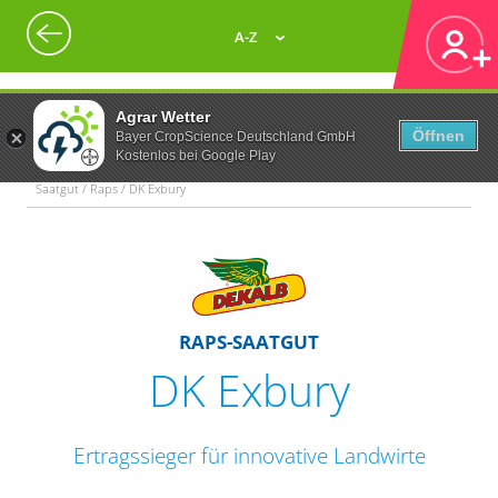
A-Z
Agrar Wetter
Öffnen
Bayer CropScience Deutschland GmbH
Kostenlos bei Google Play
Saatgut / Raps / DK Exbury
RAPS-SAATGUT
DK Exbury
Ertragssieger für innovative Landwirte