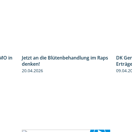
MO in
Jetzt an die Blütenbehandlung im Raps
DK Gen
2:37
1:13
denken!
Erträg
20.04.2026
09.04.2