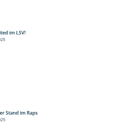
ited im LSV!
2:07
025
ler Stand im Raps
2:32
025