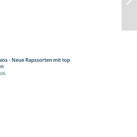
ios - Neue Rapssorten mit top
1:56
en
026