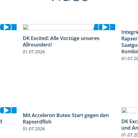
Integr
DK Excited: Alle Vorzüge unseres
Rapser
0:50
6:00
Allrounders!
Saatgu
Kombin
01.07.2026
01.07.2
Mit Acceleron Buteo Start gegen den
2:01
d
DK Exci
Rapserdfloh
2:41
und An
01.07.2026
01.07.2