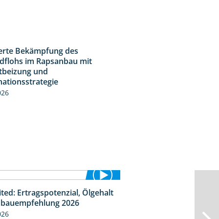
ierte Bekämpfung des
2:31
dflohs im Rapsanbau mit
tbeizung und
ationsstrategie
026
ted: Ertragspotenzial, Ölgehalt
1:46
bauempfehlung 2026
026