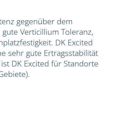
istenz gegenüber dem
gute Verticillium Toleranz,
latzfestigkeit. DK Excited
e sehr gute Ertragsstabilität
st DK Excited für Standorte
Gebiete).