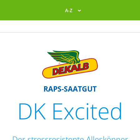
A-Z
RAPS-SAATGUT
DK Excited
Der stressresistente Alleskönner