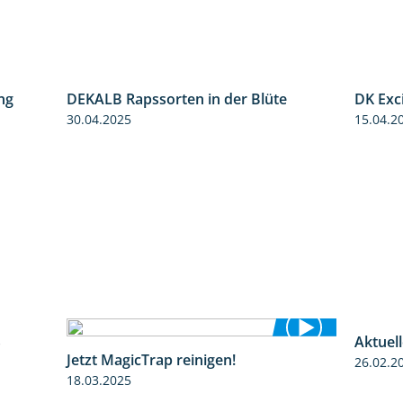
ng
DK Exc
5:34
DEKALB Rapssorten in der Blüte
15.04.2
3:18
30.04.2025
S
Aktuel
3:45
Jetzt MagicTrap reinigen!
26.02.2
1:55
18.03.2025