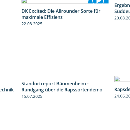
Ergebn
0:55
DK Excited: Die Allrounder Sorte für
Süddeu
2:18
maximale Effizienz
20.08.2
22.08.2025
Standortreport Bäumenheim -
2:05
6:03
Rapsde
technik
Rundgang über die Rapssortendemo
24.06.2
15.07.2025