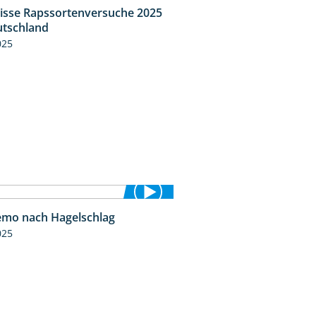
isse Rapssortenversuche 2025
4:08
tschland
025
mo nach Hagelschlag
7:17
025