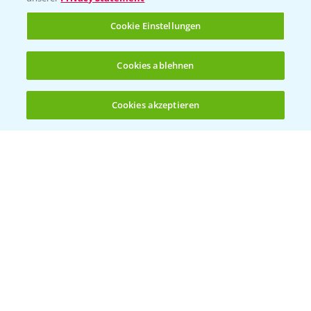
Rundgang Raps-DEMO Prittriching
Cookie Einstellungen
5:34
18.06.2025
Cookies ablehnen
Cookies akzeptieren
Öffnen
Bis zu 4 Produkte vergleichen:
(noch 4)
DEKALB Rapssorten in der Blüte
3:18
30.04.2025