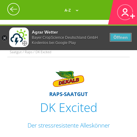
A-Z
Agrar Wetter
Öffnen
Bayer CropScience Deutschland GmbH
Kostenlos bei Google Play
Saatgut / Raps / DK Excited
RAPS-SAATGUT
DK Excited
Der stressresistente Alleskönner