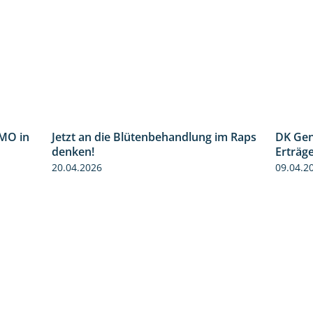
MO in
Jetzt an die Blütenbehandlung im Raps
DK Gen
2:37
1:13
denken!
Erträg
20.04.2026
09.04.2