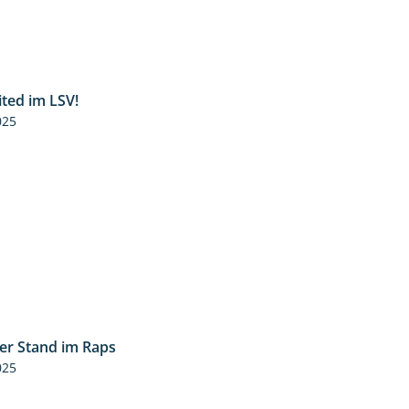
ited im LSV!
2:07
025
ler Stand im Raps
2:32
025