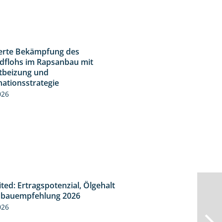
ierte Bekämpfung des
2:31
dflohs im Rapsanbau mit
tbeizung und
ationsstrategie
026
ted: Ertragspotenzial, Ölgehalt
1:46
bauempfehlung 2026
026