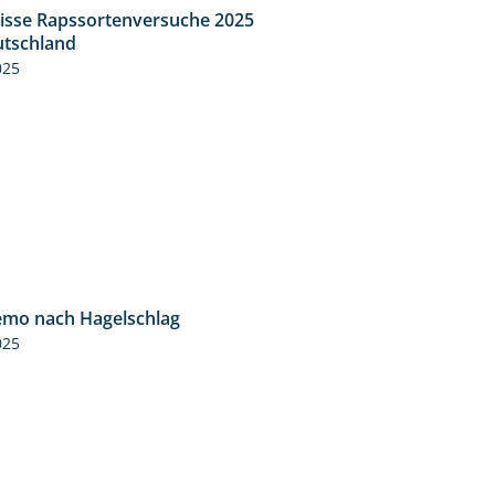
isse Rapssortenversuche 2025
4:08
tschland
025
mo nach Hagelschlag
7:17
025