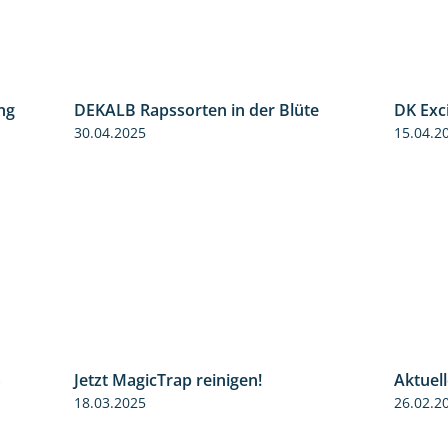
ng
DEKALB Rapssorten in der Blüte
DK Exc
5:34
3:18
30.04.2025
15.04.2
S
Jetzt MagicTrap reinigen!
Aktuel
3:45
1:55
18.03.2025
26.02.2