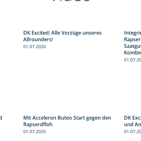
DK Excited: Alle Vorzüge unseres
Integr
0:50
6:00
Allrounders!
Rapser
Saatgu
01.07.2026
Kombin
01.07.2
d
Mit Acceleron Buteo Start gegen den
DK Exci
2:41
2:01
Rapserdfloh
und An
01.07.2026
01.07.2