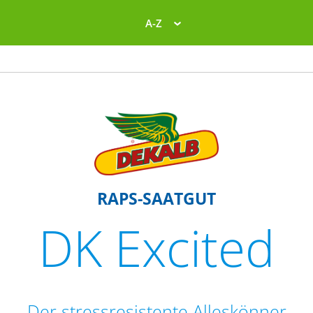
A-Z
RAPS-SAATGUT
DK Excited
Der stressresistente Alleskönner