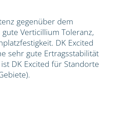
istenz gegenüber dem
gute Verticillium Toleranz,
latzfestigkeit. DK Excited
e sehr gute Ertragsstabilität
st DK Excited für Standorte
Gebiete).