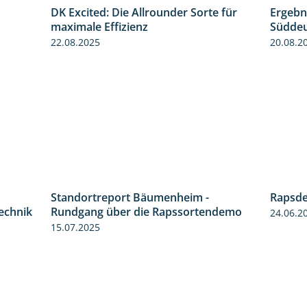
DK Excited: Die Allrounder Sorte für
Ergebn
0:55
2:18
maximale Effizienz
Süddeu
22.08.2025
20.08.2
Standortreport Bäumenheim -
Rapsde
2:05
6:03
technik
Rundgang über die Rapssortendemo
24.06.2
15.07.2025