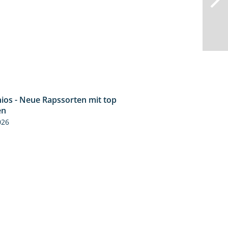
ios - Neue Rapssorten mit top
1:56
en
026