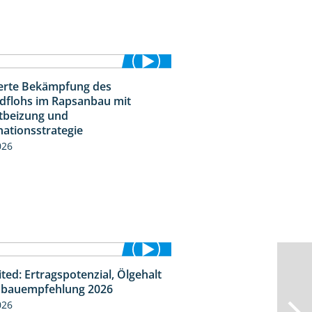
ierte Bekämpfung des
2:31
dflohs im Rapsanbau mit
tbeizung und
ationsstrategie
026
ted: Ertragspotenzial, Ölgehalt
1:46
bauempfehlung 2026
026