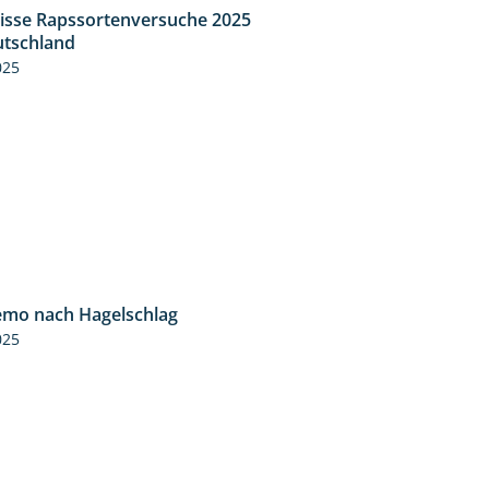
isse Rapssortenversuche 2025
4:08
tschland
025
mo nach Hagelschlag
7:17
025