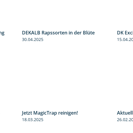
ng
DEKALB Rapssorten in der Blüte
DK Exc
5:34
3:18
30.04.2025
15.04.2
S
Jetzt MagicTrap reinigen!
Aktuel
3:45
1:55
18.03.2025
26.02.2