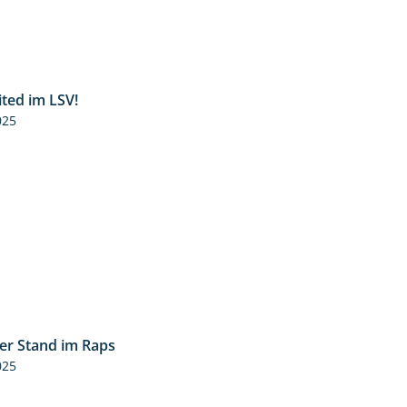
ited im LSV!
2:07
025
ler Stand im Raps
2:32
025