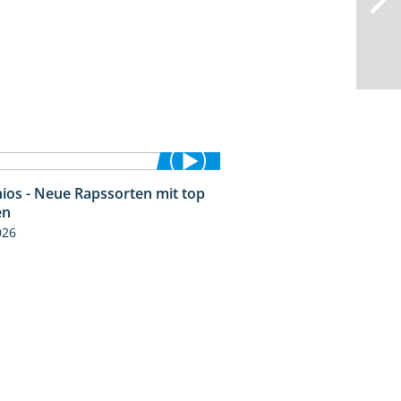
ios - Neue Rapssorten mit top
1:56
en
026