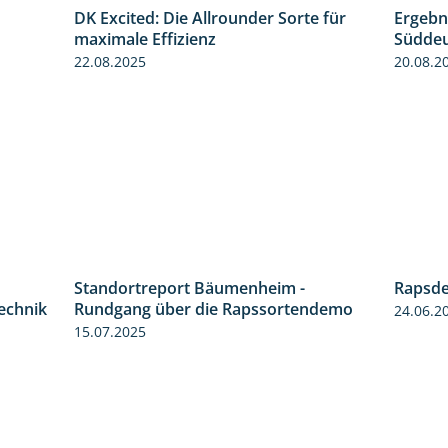
DK Excited: Die Allrounder Sorte für
Ergebn
0:55
2:18
maximale Effizienz
Süddeu
22.08.2025
20.08.2
Standortreport Bäumenheim -
Rapsde
2:05
6:03
technik
Rundgang über die Rapssortendemo
24.06.2
15.07.2025