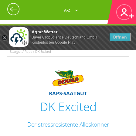
A-Z
Agrar Wetter
Öffnen
Bayer CropScience Deutschland GmbH
Kostenlos bei Google Play
Saatgut / Raps / DK Excited
RAPS-SAATGUT
DK Excited
Der stressresistente Alleskönner