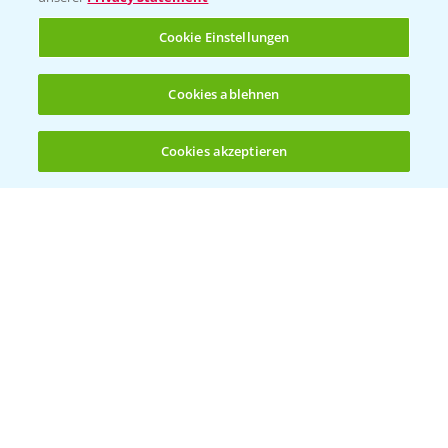
Rundgang Raps-DEMO Prittriching
5:34
Cookie Einstellungen
18.06.2025
Cookies ablehnen
Cookies akzeptieren
Öffnen
Bis zu 4 Produkte vergleichen:
(noch 4)
DEKALB Rapssorten in der Blüte
3:18
30.04.2025