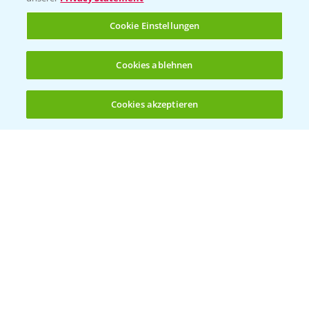
Rundgang Raps-DEMO Prittriching
5:34
Cookie Einstellungen
18.06.2025
Cookies ablehnen
Cookies akzeptieren
Öffnen
Bis zu 4 Produkte vergleichen:
(noch 4)
DEKALB Rapssorten in der Blüte
3:18
30.04.2025