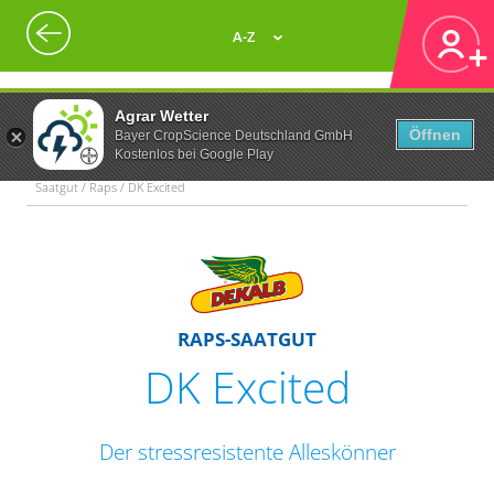
A-Z
Agrar Wetter
Öffnen
Bayer CropScience Deutschland GmbH
Kostenlos bei Google Play
Saatgut / Raps / DK Excited
RAPS-SAATGUT
DK Excited
Der stressresistente Alleskönner