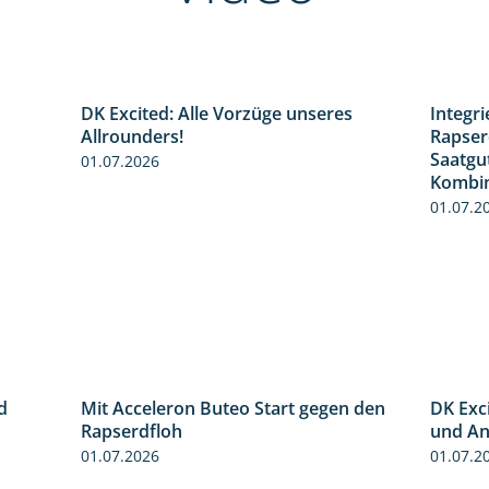
DK Excited: Alle Vorzüge unseres
Integr
0:50
6:00
Allrounders!
Rapser
Saatgu
01.07.2026
Kombin
01.07.2
d
Mit Acceleron Buteo Start gegen den
DK Exci
2:41
2:01
Rapserdfloh
und An
01.07.2026
01.07.2