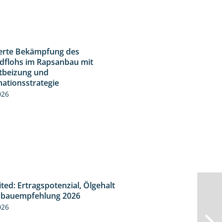
ierte Bekämpfung des
2:31
dflohs im Rapsanbau mit
tbeizung und
ationsstrategie
026
ted: Ertragspotenzial, Ölgehalt
1:46
bauempfehlung 2026
026