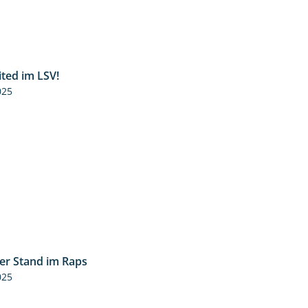
ited im LSV!
2:07
025
ler Stand im Raps
2:32
025