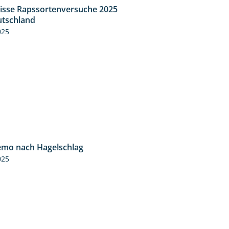
isse Rapssortenversuche 2025
4:08
tschland
025
mo nach Hagelschlag
7:17
025