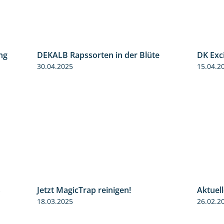
ng
DEKALB Rapssorten in der Blüte
DK Exc
5:34
3:18
30.04.2025
15.04.2
S
Jetzt MagicTrap reinigen!
Aktuel
3:45
1:55
18.03.2025
26.02.2