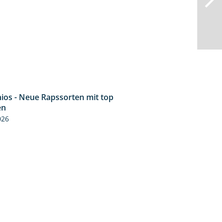
ios - Neue Rapssorten mit top
1:56
en
026