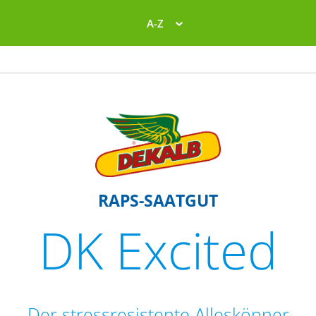
A-Z
RAPS-SAATGUT
DK Excited
Der stressresistente Alleskönner