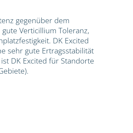
istenz gegenüber dem
gute Verticillium Toleranz,
latzfestigkeit. DK Excited
e sehr gute Ertragsstabilität
st DK Excited für Standorte
Gebiete).