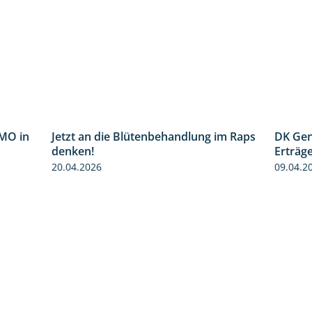
MO in
Jetzt an die Blütenbehandlung im Raps
DK Gen
2:37
1:13
denken!
Erträg
20.04.2026
09.04.2