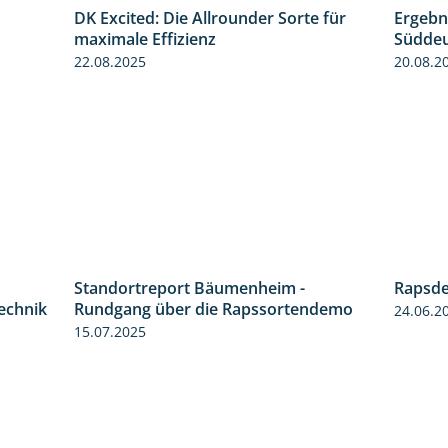
DK Excited: Die Allrounder Sorte für
Ergebn
0:55
2:18
maximale Effizienz
Süddeu
22.08.2025
20.08.2
Standortreport Bäumenheim -
Rapsde
2:05
6:03
technik
Rundgang über die Rapssortendemo
24.06.2
15.07.2025