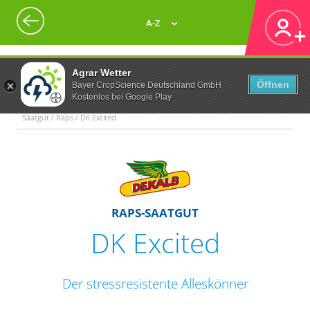
A-Z
Agrar Wetter
Öffnen
Bayer CropScience Deutschland GmbH
Kostenlos bei Google Play
Saatgut / Raps / DK Excited
RAPS-SAATGUT
DK Excited
Der stressresistente Alleskönner