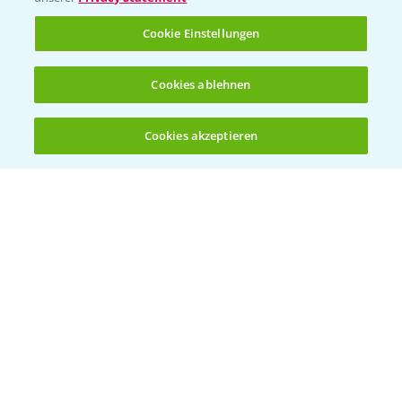
Rundgang Raps-DEMO Prittriching
5:34
Cookie Einstellungen
18.06.2025
Cookies ablehnen
Cookies akzeptieren
Öffnen
Bis zu 4 Produkte vergleichen:
(noch 4)
DEKALB Rapssorten in der Blüte
3:18
30.04.2025