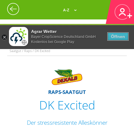
A-Z
Agrar Wetter
Öffnen
Bayer CropScience Deutschland GmbH
Kostenlos bei Google Play
Saatgut / Raps / DK Excited
RAPS-SAATGUT
DK Excited
Der stressresistente Alleskönner