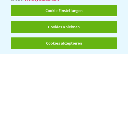
Rundgang Raps-DEMO Prittriching
5:34
Cookie Einstellungen
18.06.2025
Cookies ablehnen
Cookies akzeptieren
Öffnen
Bis zu 4 Produkte vergleichen:
(noch 4)
DEKALB Rapssorten in der Blüte
3:18
30.04.2025