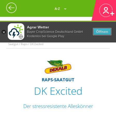
A-Z
Agrar Wetter
Öffnen
Bayer CropScience Deutschland GmbH
Kostenlos bei Google Play
Saatgut / Raps / DK Excited
RAPS-SAATGUT
DK Excited
Der stressresistente Alleskönner