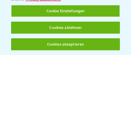
Rundgang Raps-DEMO Prittriching
5:34
Cookie Einstellungen
18.06.2025
Cookies ablehnen
Cookies akzeptieren
Öffnen
Bis zu 4 Produkte vergleichen:
(noch 4)
DEKALB Rapssorten in der Blüte
3:18
30.04.2025