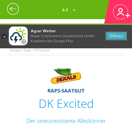
A-Z
Agrar Wetter
Öffnen
Bayer CropScience Deutschland GmbH
Kostenlos bei Google Play
Saatgut / Raps / DK Excited
RAPS-SAATGUT
DK Excited
Der stressresistente Alleskönner