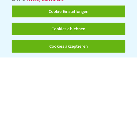
Rundgang Raps-DEMO Prittriching
Cookie Einstellungen
5:34
18.06.2025
Cookies ablehnen
Cookies akzeptieren
Öffnen
Bis zu 4 Produkte vergleichen:
(noch 4)
DEKALB Rapssorten in der Blüte
3:18
30.04.2025