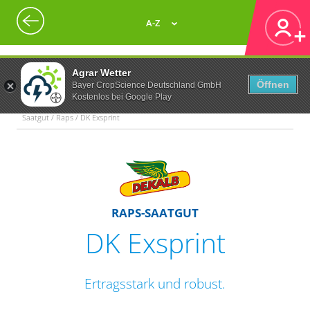
A-Z
Agrar Wetter
Öffnen
Bayer CropScience Deutschland GmbH
Kostenlos bei Google Play
Saatgut / Raps / DK Exsprint
RAPS-SAATGUT
DK Exsprint
Ertragsstark und robust.