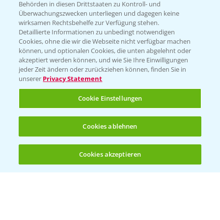
Behörden in diesen Drittstaaten zu Kontroll- und
Überwachungszwecken unterliegen und dagegen keine
wirksamen Rechtsbehelfe zur Verfügung stehen.
Detaillierte Informationen zu unbedingt notwendigen
Cookies, ohne die wir die Webseite nicht verfügbar machen
können, und optionalen Cookies, die unten abgelehnt oder
akzeptiert werden können, und wie Sie Ihre Einwilligungen
jeder Zeit ändern oder zurückziehen können, finden Sie in
unserer
Privacy Statement
Cookie Einstellungen
Cookies ablehnen
Cookies akzeptieren
Öffnen
Bis zu 4 Produkte vergleichen:
(noch 4)