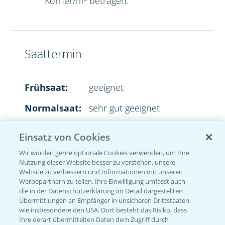
Körner/m² betragen.
Saattermin
Frühsaat:
geeignet
Normalsaat:
sehr gut geeignet
Spätsaat:
sehr gut geeignet
Einsatz von Cookies
Wir würden gerne optionale Cookies verwenden, um Ihre
Nutzung dieser Website besser zu verstehen, unsere
Website zu verbessern und Informationen mit unseren
Aussaatstärke
Werbepartnern zu teilen. Ihre Einwilligung umfasst auch
die in der Datenschutzerklärung im Detail dargestellten
Übermittlungen an Empfänger in unsicheren Drittstaaten,
2
35-45 Körner/m
wie insbesondere den USA. Dort besteht das Risiko, dass
Ihre derart übermittelten Daten dem Zugriff durch