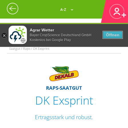
A-Z
Agrar Wetter
Öffnen
Bayer CropScience Deutschland GmbH
Kostenlos bei Google Play
Saatgut / Raps / DK Exsprint
RAPS-SAATGUT
DK Exsprint
Ertragsstark und robust.