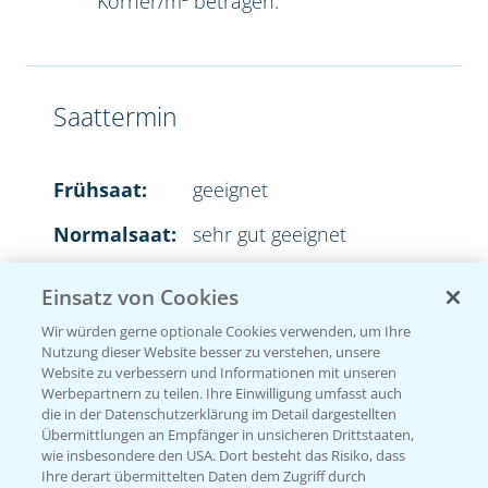
Körner/m² betragen.
Saattermin
Frühsaat:
geeignet
Normalsaat:
sehr gut geeignet
Spätsaat:
sehr gut geeignet
Einsatz von Cookies
Wir würden gerne optionale Cookies verwenden, um Ihre
Nutzung dieser Website besser zu verstehen, unsere
Website zu verbessern und Informationen mit unseren
Aussaatstärke
Werbepartnern zu teilen. Ihre Einwilligung umfasst auch
die in der Datenschutzerklärung im Detail dargestellten
Übermittlungen an Empfänger in unsicheren Drittstaaten,
2
35-45 Körner/m
wie insbesondere den USA. Dort besteht das Risiko, dass
Ihre derart übermittelten Daten dem Zugriff durch