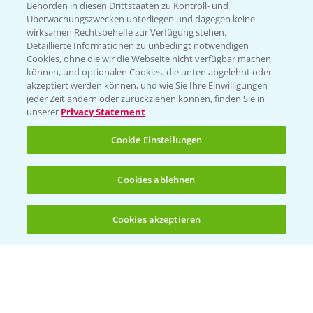
Behörden in diesen Drittstaaten zu Kontroll- und
Überwachungszwecken unterliegen und dagegen keine
wirksamen Rechtsbehelfe zur Verfügung stehen.
Detaillierte Informationen zu unbedingt notwendigen
Cookies, ohne die wir die Webseite nicht verfügbar machen
können, und optionalen Cookies, die unten abgelehnt oder
akzeptiert werden können, und wie Sie Ihre Einwilligungen
jeder Zeit ändern oder zurückziehen können, finden Sie in
unserer
Privacy Statement
Cookie Einstellungen
Cookies ablehnen
Cookies akzeptieren
Öffnen
Bis zu 4 Produkte vergleichen:
(noch 4)