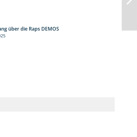
ng über die Raps DEMOS
3:45
025