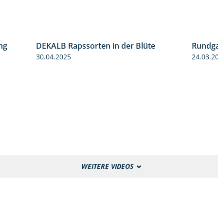
ng
DEKALB Rapssorten in der Blüte
Rundga
5:34
3:18
30.04.2025
24.03.2
WEITERE VIDEOS