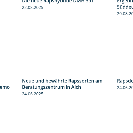
DIe neue Rapshybride DMH 591
Ergebn
1:15
1:28
Süddeu
22.08.2025
20.08.2
Neue und bewährte Rapssorten am
Rapsde
6:03
9:06
demo
Beratungszentrum in Aich
24.06.2
24.06.2025