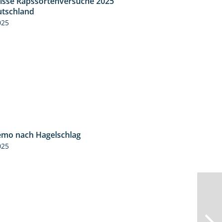
isse Rapssortenversuche 2025
4:08
tschland
025
mo nach Hagelschlag
7:17
025