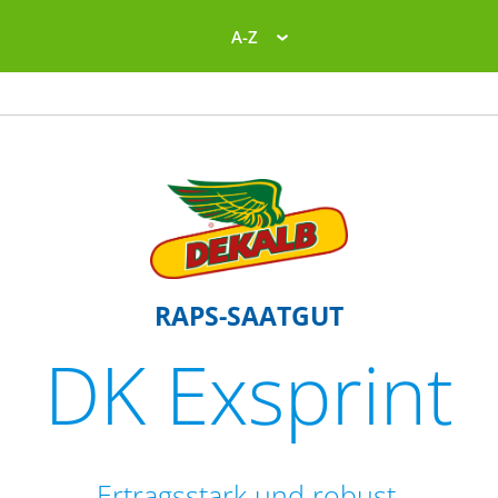
A-Z
RAPS-SAATGUT
DK Exsprint
Ertragsstark und robust.