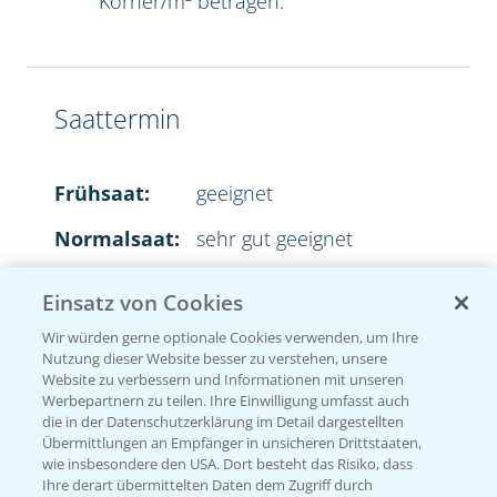
Körner/m² betragen.
Saattermin
Frühsaat:
geeignet
Normalsaat:
sehr gut geeignet
Spätsaat:
sehr gut geeignet
Einsatz von Cookies
Wir würden gerne optionale Cookies verwenden, um Ihre
Nutzung dieser Website besser zu verstehen, unsere
Website zu verbessern und Informationen mit unseren
Aussaatstärke
Werbepartnern zu teilen. Ihre Einwilligung umfasst auch
die in der Datenschutzerklärung im Detail dargestellten
Übermittlungen an Empfänger in unsicheren Drittstaaten,
2
35-45 Körner/m
wie insbesondere den USA. Dort besteht das Risiko, dass
Ihre derart übermittelten Daten dem Zugriff durch