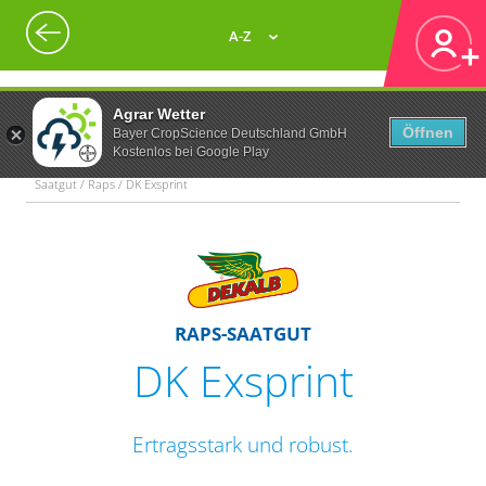
A-Z
Agrar Wetter
Öffnen
Bayer CropScience Deutschland GmbH
Kostenlos bei Google Play
Saatgut / Raps / DK Exsprint
RAPS-SAATGUT
DK Exsprint
Ertragsstark und robust.