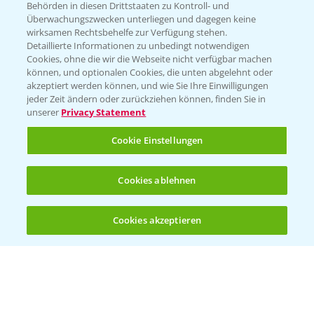
Behörden in diesen Drittstaaten zu Kontroll- und
Überwachungszwecken unterliegen und dagegen keine
wirksamen Rechtsbehelfe zur Verfügung stehen.
Detaillierte Informationen zu unbedingt notwendigen
Cookies, ohne die wir die Webseite nicht verfügbar machen
können, und optionalen Cookies, die unten abgelehnt oder
akzeptiert werden können, und wie Sie Ihre Einwilligungen
jeder Zeit ändern oder zurückziehen können, finden Sie in
unserer
Privacy Statement
Cookie Einstellungen
Cookies ablehnen
Cookies akzeptieren
Öffnen
Bis zu 4 Produkte vergleichen:
(noch 4)