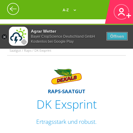
A-Z
Agrar Wetter
Öffnen
Bayer CropScience Deutschland GmbH
Kostenlos bei Google Play
Saatgut / Raps / DK Exsprint
RAPS-SAATGUT
DK Exsprint
Ertragsstark und robust.