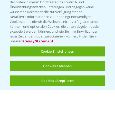
Behörden in diesen Drittstaaten zu Kontroll- und
Überwachungszwecken unterliegen und dagegen keine
wirksamen Rechtsbehelfe zur Verfügung stehen.
Detaillierte Informationen zu unbedingt notwendigen
Cookies, ohne die wir die Webseite nicht verfügbar machen
können, und optionalen Cookies, die unten abgelehnt oder
akzeptiert werden können, und wie Sie Ihre Einwilligungen
jeder Zeit ändern oder zurückziehen können, finden Sie in
unserer
Privacy Statement
Cookie Einstellungen
Cookies ablehnen
Cookies akzeptieren
Öffnen
Bis zu 4 Produkte vergleichen:
(noch 4)