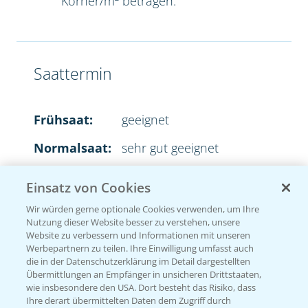
Körner/m² betragen.
Saattermin
Frühsaat:
geeignet
Normalsaat:
sehr gut geeignet
Spätsaat:
sehr gut geeignet
Einsatz von Cookies
Wir würden gerne optionale Cookies verwenden, um Ihre
Nutzung dieser Website besser zu verstehen, unsere
Website zu verbessern und Informationen mit unseren
Aussaatstärke
Werbepartnern zu teilen. Ihre Einwilligung umfasst auch
die in der Datenschutzerklärung im Detail dargestellten
Übermittlungen an Empfänger in unsicheren Drittstaaten,
2
35-45 Körner/m
wie insbesondere den USA. Dort besteht das Risiko, dass
Ihre derart übermittelten Daten dem Zugriff durch