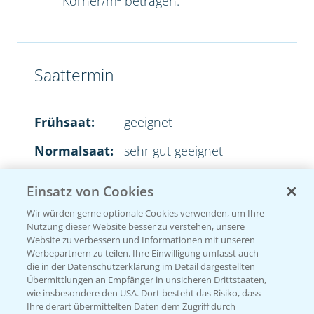
Körner/m² betragen.
Saattermin
Frühsaat:
geeignet
Normalsaat:
sehr gut geeignet
Spätsaat:
sehr gut geeignet
Einsatz von Cookies
Wir würden gerne optionale Cookies verwenden, um Ihre
Nutzung dieser Website besser zu verstehen, unsere
Website zu verbessern und Informationen mit unseren
Aussaatstärke
Werbepartnern zu teilen. Ihre Einwilligung umfasst auch
die in der Datenschutzerklärung im Detail dargestellten
Übermittlungen an Empfänger in unsicheren Drittstaaten,
2
35-45 Körner/m
wie insbesondere den USA. Dort besteht das Risiko, dass
Ihre derart übermittelten Daten dem Zugriff durch