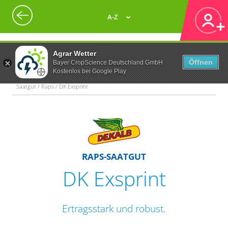
A-Z
Agrar Wetter
Öffnen
Bayer CropScience Deutschland GmbH
Kostenlos bei Google Play
Saatgut / Raps / DK Exsprint
RAPS-SAATGUT
DK Exsprint
Ertragsstark und robust.