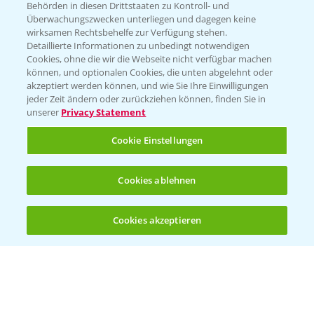
Behörden in diesen Drittstaaten zu Kontroll- und
Überwachungszwecken unterliegen und dagegen keine
wirksamen Rechtsbehelfe zur Verfügung stehen.
Detaillierte Informationen zu unbedingt notwendigen
Cookies, ohne die wir die Webseite nicht verfügbar machen
können, und optionalen Cookies, die unten abgelehnt oder
akzeptiert werden können, und wie Sie Ihre Einwilligungen
jeder Zeit ändern oder zurückziehen können, finden Sie in
unserer
Privacy Statement
Cookie Einstellungen
Cookies ablehnen
Cookies akzeptieren
Öffnen
Bis zu 4 Produkte vergleichen:
(noch 4)