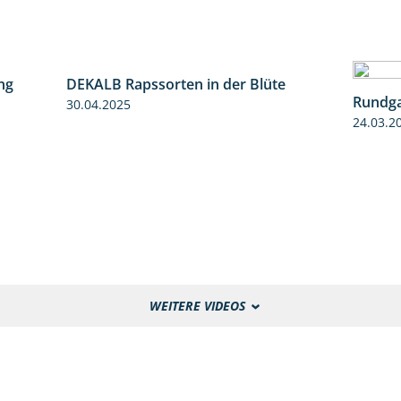
ng
5:34
DEKALB Rapssorten in der Blüte
Rundga
3:18
30.04.2025
24.03.2
WEITERE VIDEOS