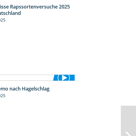
isse Rapssortenversuche 2025
4:08
tschland
025
mo nach Hagelschlag
7:17
025