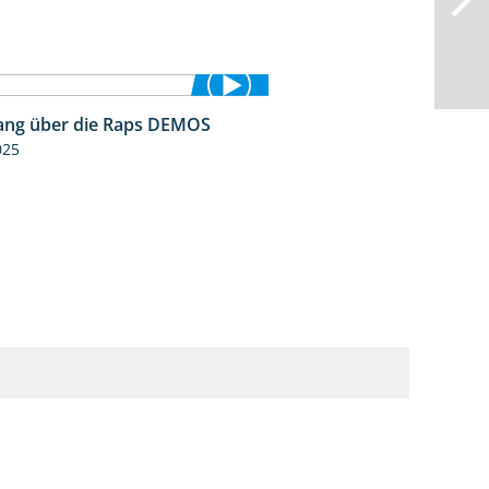
ng über die Raps DEMOS
3:45
025