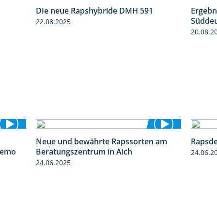
DIe neue Rapshybride DMH 591
Ergebn
1:15
1:28
Süddeu
22.08.2025
20.08.2
Neue und bewährte Rapssorten am
Rapsde
6:03
9:06
demo
Beratungszentrum in Aich
24.06.2
24.06.2025