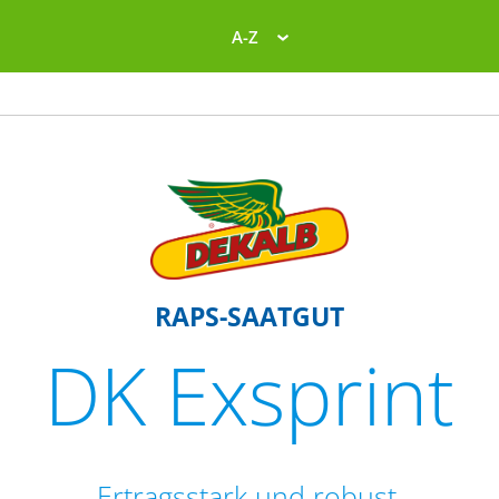
A-Z
RAPS-SAATGUT
DK Exsprint
Ertragsstark und robust.