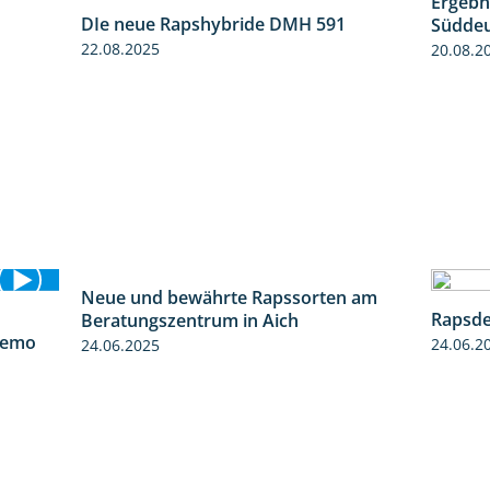
Ergebn
1:15
DIe neue Rapshybride DMH 591
Süddeu
1:28
22.08.2025
20.08.2
Neue und bewährte Rapssorten am
Rapsde
6:03
9:06
demo
Beratungszentrum in Aich
24.06.2
24.06.2025