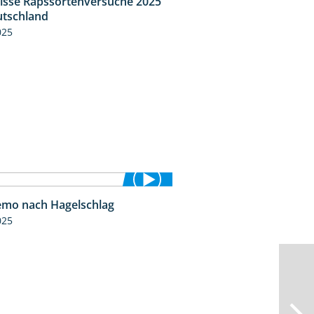
isse Rapssortenversuche 2025
4:08
tschland
025
mo nach Hagelschlag
7:17
025