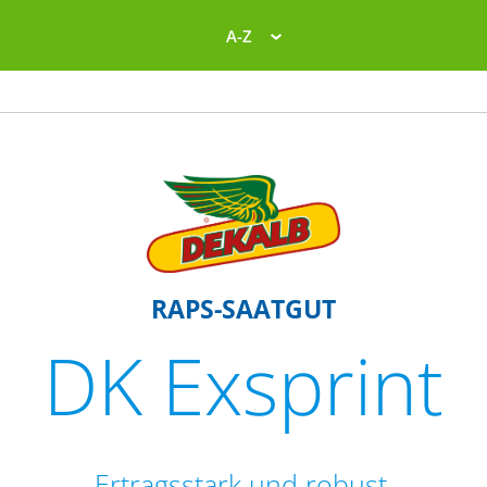
A-Z
RAPS-SAATGUT
DK Exsprint
Ertragsstark und robust.