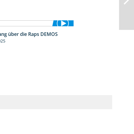
ng über die Raps DEMOS
3:45
025