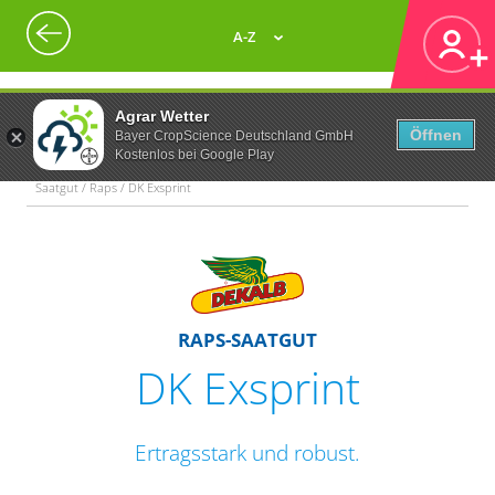
A-Z
Agrar Wetter
Öffnen
Bayer CropScience Deutschland GmbH
Kostenlos bei Google Play
Saatgut / Raps / DK Exsprint
RAPS-SAATGUT
DK Exsprint
Ertragsstark und robust.