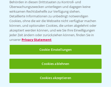
Behörden in diesen Drittstaaten zu Kontroll- und
Überwachungszwecken unterliegen und dagegen keine
wirksamen Rechtsbehelfe zur Verfügung stehen.
Detaillierte Informationen zu unbedingt notwendigen
Cookies, ohne die wir die Webseite nicht verfügbar machen
können, und optionalen Cookies, die unten abgelehnt oder
akzeptiert werden können, und wie Sie Ihre Einwilligungen
jeder Zeit ändern oder zurückziehen können, finden Sie in
unserer
Privacy Statement
Cookie Einstellungen
Cookies ablehnen
Cookies akzeptieren
Öffnen
Bis zu 4 Produkte vergleichen:
(noch 4)