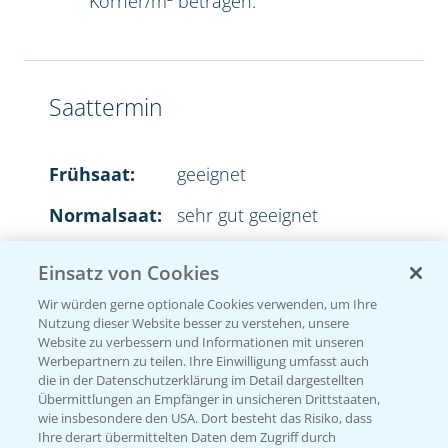
Körner/m² betragen.
Saattermin
Frühsaat:
geeignet
Normalsaat:
sehr gut geeignet
Spätsaat:
sehr gut geeignet
Einsatz von Cookies
Wir würden gerne optionale Cookies verwenden, um Ihre
Nutzung dieser Website besser zu verstehen, unsere
Website zu verbessern und Informationen mit unseren
Aussaatstärke
Werbepartnern zu teilen. Ihre Einwilligung umfasst auch
die in der Datenschutzerklärung im Detail dargestellten
Übermittlungen an Empfänger in unsicheren Drittstaaten,
2
35-45 Körner/m
wie insbesondere den USA. Dort besteht das Risiko, dass
Ihre derart übermittelten Daten dem Zugriff durch