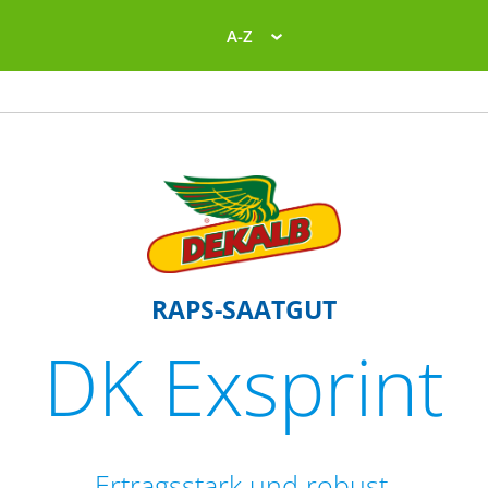
A-Z
RAPS-SAATGUT
DK Exsprint
Ertragsstark und robust.