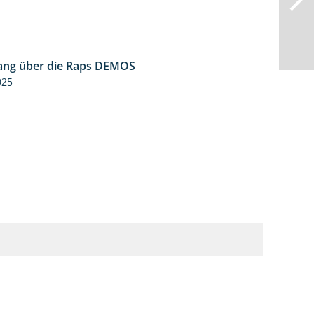
ng über die Raps DEMOS
3:45
025