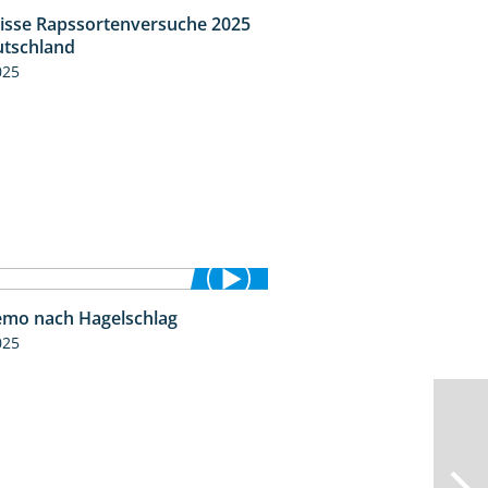
isse Rapssortenversuche 2025
4:08
tschland
025
mo nach Hagelschlag
7:17
025