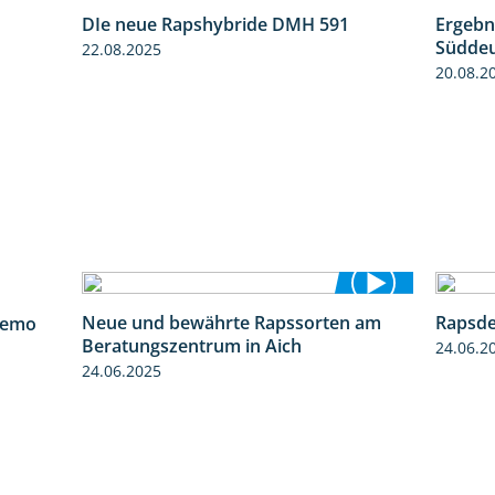
DIe neue Rapshybride DMH 591
Ergebn
1:15
1:28
Süddeu
22.08.2025
20.08.2
6:03
Neue und bewährte Rapssorten am
Rapsde
demo
9:06
Beratungszentrum in Aich
24.06.2
24.06.2025