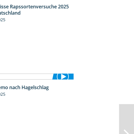
isse Rapssortenversuche 2025
4:08
tschland
025
mo nach Hagelschlag
7:17
025