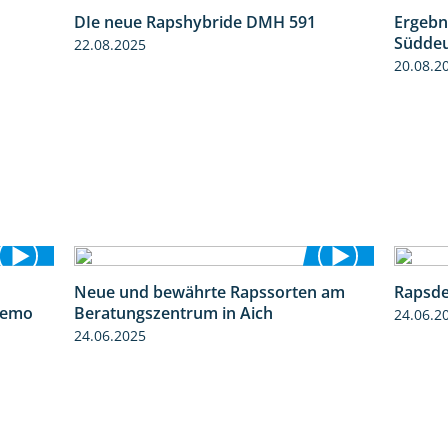
DIe neue Rapshybride DMH 591
Ergebn
1:15
1:28
Süddeu
22.08.2025
20.08.2
Neue und bewährte Rapssorten am
Rapsde
6:03
9:06
demo
Beratungszentrum in Aich
24.06.2
24.06.2025