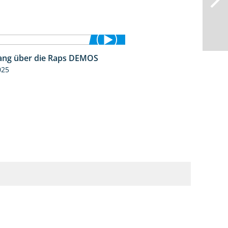
ng über die Raps DEMOS
3:45
025