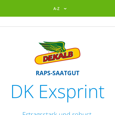
A-Z
RAPS-SAATGUT
DK Exsprint
Ertragsstark und robust.