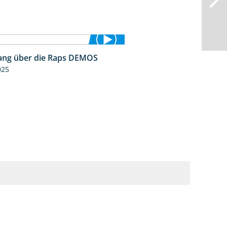
ng über die Raps DEMOS
3:45
025