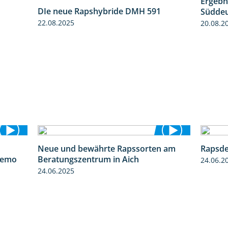
DIe neue Rapshybride DMH 591
Ergebn
1:15
1:28
Süddeu
22.08.2025
20.08.2
Neue und bewährte Rapssorten am
Rapsde
6:03
9:06
demo
Beratungszentrum in Aich
24.06.2
24.06.2025