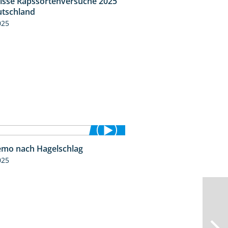
isse Rapssortenversuche 2025
4:08
tschland
025
mo nach Hagelschlag
7:17
025