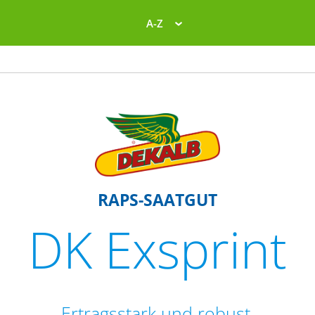
A-Z
RAPS-SAATGUT
DK Exsprint
Ertragsstark und robust.