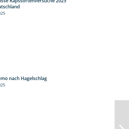
isse Rapssortenversuche 2025
4:08
tschland
025
mo nach Hagelschlag
7:17
025