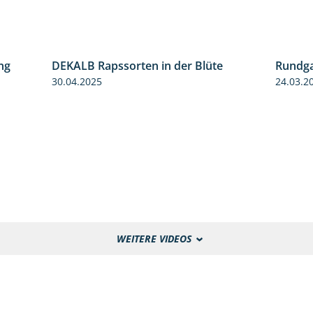
ng
DEKALB Rapssorten in der Blüte
Rundga
5:34
3:18
30.04.2025
24.03.2
WEITERE VIDEOS