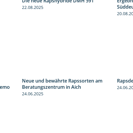
DIe neue Rapshybride DMH 591
Ergebn
1:15
1:28
Süddeu
22.08.2025
20.08.2
Neue und bewährte Rapssorten am
Rapsde
6:03
9:06
demo
Beratungszentrum in Aich
24.06.2
24.06.2025