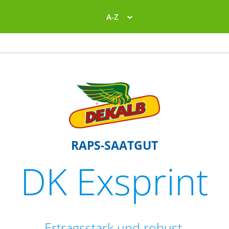
A-Z
RAPS-SAATGUT
DK Exsprint
Ertragsstark und robust.