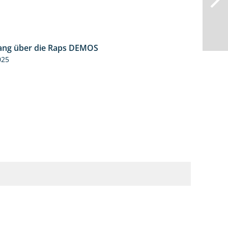
ng über die Raps DEMOS
3:45
025