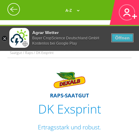
A-Z
Agrar Wetter
Öffnen
Bayer CropScience Deutschland GmbH
Kostenlos bei Google Play
Saatgut / Raps / DK Exsprint
RAPS-SAATGUT
DK Exsprint
Ertragsstark und robust.