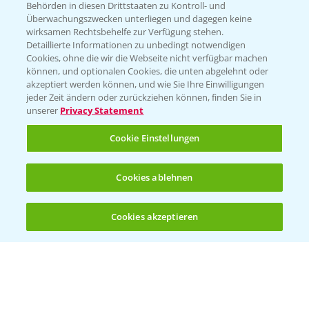
Behörden in diesen Drittstaaten zu Kontroll- und
Überwachungszwecken unterliegen und dagegen keine
wirksamen Rechtsbehelfe zur Verfügung stehen.
Detaillierte Informationen zu unbedingt notwendigen
Cookies, ohne die wir die Webseite nicht verfügbar machen
können, und optionalen Cookies, die unten abgelehnt oder
akzeptiert werden können, und wie Sie Ihre Einwilligungen
jeder Zeit ändern oder zurückziehen können, finden Sie in
unserer
Privacy Statement
Cookie Einstellungen
Cookies ablehnen
Cookies akzeptieren
Öffnen
Bis zu 4 Produkte vergleichen:
(noch 4)