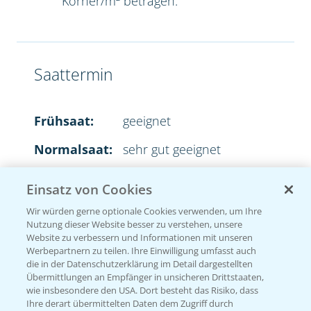
Körner/m² betragen.
Saattermin
Frühsaat:
geeignet
Normalsaat:
sehr gut geeignet
Spätsaat:
sehr gut geeignet
Einsatz von Cookies
Wir würden gerne optionale Cookies verwenden, um Ihre
Nutzung dieser Website besser zu verstehen, unsere
Website zu verbessern und Informationen mit unseren
Aussaatstärke
Werbepartnern zu teilen. Ihre Einwilligung umfasst auch
die in der Datenschutzerklärung im Detail dargestellten
Übermittlungen an Empfänger in unsicheren Drittstaaten,
2
35-45 Körner/m
wie insbesondere den USA. Dort besteht das Risiko, dass
Ihre derart übermittelten Daten dem Zugriff durch