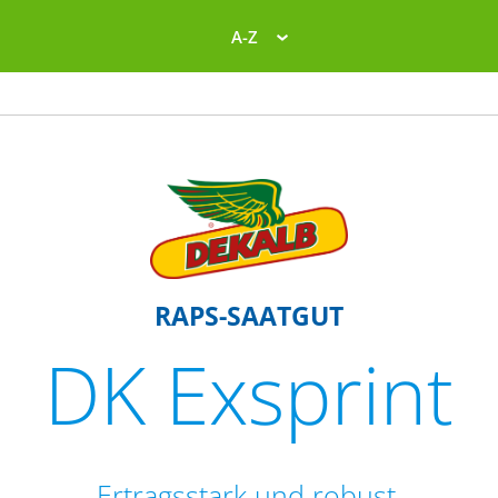
A-Z
RAPS-SAATGUT
DK Exsprint
Ertragsstark und robust.