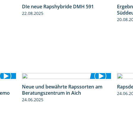
DIe neue Rapshybride DMH 591
Ergebn
1:15
1:28
Süddeu
22.08.2025
20.08.2
Neue und bewährte Rapssorten am
Rapsde
6:03
9:06
demo
Beratungszentrum in Aich
24.06.2
24.06.2025