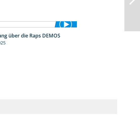
ng über die Raps DEMOS
3:45
025