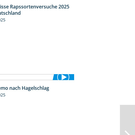
isse Rapssortenversuche 2025
4:08
tschland
025
mo nach Hagelschlag
7:17
025