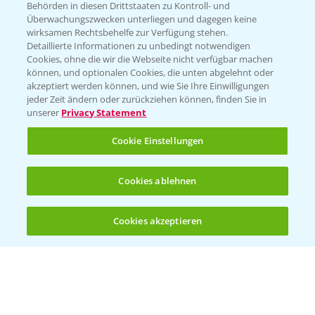
Behörden in diesen Drittstaaten zu Kontroll- und
Überwachungszwecken unterliegen und dagegen keine
wirksamen Rechtsbehelfe zur Verfügung stehen.
Detaillierte Informationen zu unbedingt notwendigen
Cookies, ohne die wir die Webseite nicht verfügbar machen
können, und optionalen Cookies, die unten abgelehnt oder
akzeptiert werden können, und wie Sie Ihre Einwilligungen
jeder Zeit ändern oder zurückziehen können, finden Sie in
unserer
Privacy Statement
Cookie Einstellungen
Cookies ablehnen
Cookies akzeptieren
Öffnen
Bis zu 4 Produkte vergleichen:
(noch 4)