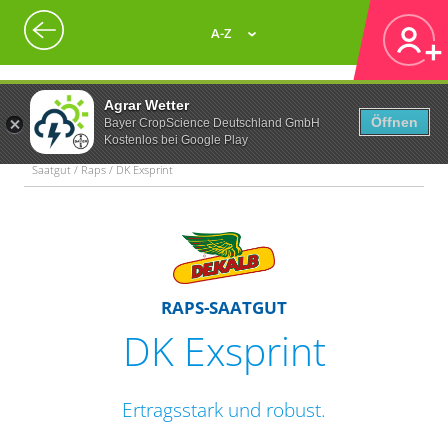
A-Z
Agrar Wetter
Öffnen
Bayer CropScience Deutschland GmbH
Kostenlos bei Google Play
Saatgut / Raps / DK Exsprint
RAPS-SAATGUT
DK Exsprint
Ertragsstark und robust.