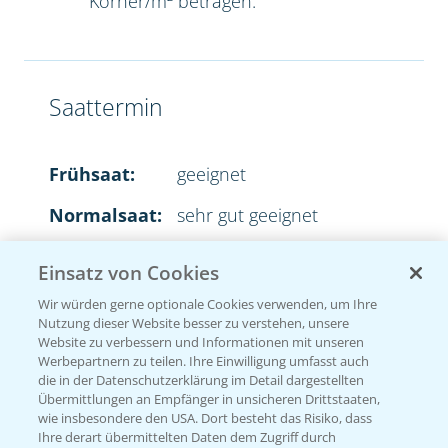
Körner/m² betragen.
Saattermin
Frühsaat:
geeignet
Normalsaat:
sehr gut geeignet
Spätsaat:
sehr gut geeignet
Einsatz von Cookies
Wir würden gerne optionale Cookies verwenden, um Ihre
Nutzung dieser Website besser zu verstehen, unsere
Website zu verbessern und Informationen mit unseren
Aussaatstärke
Werbepartnern zu teilen. Ihre Einwilligung umfasst auch
die in der Datenschutzerklärung im Detail dargestellten
Übermittlungen an Empfänger in unsicheren Drittstaaten,
2
35-45 Körner/m
wie insbesondere den USA. Dort besteht das Risiko, dass
Ihre derart übermittelten Daten dem Zugriff durch